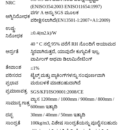
NRC
(ENISO354:2003 ENISO11654:1997)
ವರ್ಗ A ಅನ್ನು SGS ಮೂಲಕ
ಅಗ್ನಿನಿರೋಧಕ
ಪರೀಕ್ಷಿಸಲಾಗಿದೆ(EN13501-1:2007+A1:2009)
ಉಷ್ಣ-
≥0.4(m2.k)/W
ನಿರೋಧಕ
40 ° C ನಲ್ಲಿ 95% ವರೆಗೆ RH ನೊಂದಿಗೆ ಆಯಾಮದ
ಆರ್ದ್ರತೆ
ಸ್ಥಿರವಾಗಿರುತ್ತದೆ, ಯಾವುದೇ ಕುಗ್ಗುವಿಕೆ ಇಲ್ಲ,
ವಾರ್ಪಿಂಗ್ ಅಥವಾ ಡಿಲಾಮಿನೇಟಿಂಗ್
ತೇವಾಂಶ
≤1%
ಪರಿಸರದ
ಟೈಲ್ಸ್ ಮತ್ತು ಪ್ಯಾಕಿಂಗ್‌ಗಳನ್ನು ಸಂಪೂರ್ಣವಾಗಿ
ಪ್ರಭಾವ
ಮರುಬಳಕೆ ಮಾಡಬಹುದಾಗಿದೆ
ಪ್ರಮಾಣಪತ್ರ
SGS/KFI/ISO9001:2008/CE
ವ್ಯಾಸ 1200mm / 1000mm / 900mm / 800mm /
ಸಾಮಾನ್ಯ ಗಾತ್ರ
600mm ಇತ್ಯಾದಿ
ದಪ್ಪ
30mm / 40mm / 50mm ಇತ್ಯಾದಿ
ಸಾಂದ್ರತೆ
100kg/m3, ವಿಶೇಷ ಸಾಂದ್ರತೆಯನ್ನು ಪೂರೈಸಬಹುದು