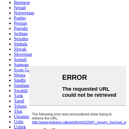
Burmese
Nepali
Norwegian
Pashto
Persian
Punjabi
Serbian
Sesotho
Sinhala
Slovak
Slovenian
Somali
Samoan
Scots Gaelic
Shona
Sindhi
Sundanese
Swahili
Tajik
Tamil
Telugu
Thai
Ukrainian
Urdu
Uzbek