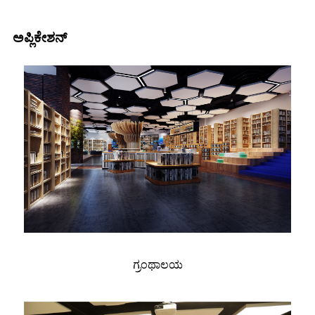
ಅಪ್ಲಿಕೇಶನ್
ಗ್ರಂಥಾಲಯ