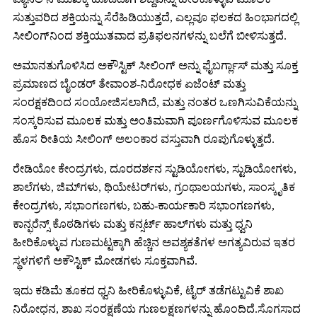
ಸುತ್ತುವರಿದ ಶಕ್ತಿಯನ್ನು ಸೆರೆಹಿಡಿಯುತ್ತದೆ, ಎಲ್ಲವೂ ಫಲಕದ ಹಿಂಭಾಗದಲ್ಲಿ
ಸೀಲಿಂಗ್‌ನಿಂದ ಶಕ್ತಿಯುತವಾದ ಪ್ರತಿಫಲನಗಳನ್ನು ಬಲೆಗೆ ಬೀಳಿಸುತ್ತದೆ.
ಅಮಾನತುಗೊಳಿಸಿದ ಅಕೌಸ್ಟಿಕ್ ಸೀಲಿಂಗ್ ಅನ್ನು ಫೈಬರ್ಗ್ಲಾಸ್ ಮತ್ತು ಸೂಕ್ತ
ಪ್ರಮಾಣದ ಬೈಂಡರ್ ತೇವಾಂಶ-ನಿರೋಧಕ ಏಜೆಂಟ್ ಮತ್ತು
ಸಂರಕ್ಷಕದಿಂದ ಸಂಯೋಜಿಸಲಾಗಿದೆ, ಮತ್ತು ನಂತರ ಒಣಗಿಸುವಿಕೆಯನ್ನು
ಸಂಸ್ಕರಿಸುವ ಮೂಲಕ ಮತ್ತು ಅಂತಿಮವಾಗಿ ಪೂರ್ಣಗೊಳಿಸುವ ಮೂಲಕ
ಹೊಸ ರೀತಿಯ ಸೀಲಿಂಗ್ ಅಲಂಕಾರ ವಸ್ತುವಾಗಿ ರೂಪುಗೊಳ್ಳುತ್ತದೆ.
ರೇಡಿಯೋ ಕೇಂದ್ರಗಳು, ದೂರದರ್ಶನ ಸ್ಟುಡಿಯೋಗಳು, ಸ್ಟುಡಿಯೋಗಳು,
ಶಾಲೆಗಳು, ಜಿಮ್‌ಗಳು, ಥಿಯೇಟರ್‌ಗಳು, ಗ್ರಂಥಾಲಯಗಳು, ಸಾಂಸ್ಕೃತಿಕ
ಕೇಂದ್ರಗಳು, ಸಭಾಂಗಣಗಳು, ಬಹು-ಕಾರ್ಯಕಾರಿ ಸಭಾಂಗಣಗಳು,
ಕಾನ್ಫರೆನ್ಸ್ ಕೊಠಡಿಗಳು ಮತ್ತು ಕನ್ಸರ್ಟ್ ಹಾಲ್‌ಗಳು ಮತ್ತು ಧ್ವನಿ
ಹೀರಿಕೊಳ್ಳುವ ಗುಣಮಟ್ಟಕ್ಕಾಗಿ ಹೆಚ್ಚಿನ ಅವಶ್ಯಕತೆಗಳ ಅಗತ್ಯವಿರುವ ಇತರ
ಸ್ಥಳಗಳಿಗೆ ಅಕೌಸ್ಟಿಕ್ ಮೋಡಗಳು ಸೂಕ್ತವಾಗಿವೆ.
ಇದು ಕಡಿಮೆ ತೂಕದ ಧ್ವನಿ ಹೀರಿಕೊಳ್ಳುವಿಕೆ, ಟೈರ್ ತಡೆಗಟ್ಟುವಿಕೆ ಶಾಖ
ನಿರೋಧನ, ಶಾಖ ಸಂರಕ್ಷಣೆಯ ಗುಣಲಕ್ಷಣಗಳನ್ನು ಹೊಂದಿದೆ.ಸೊಗಸಾದ