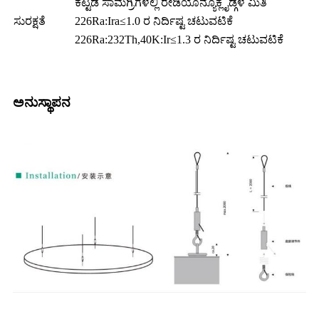
ಕಟ್ಟಡ ಸಾಮಗ್ರಿಗಳಲ್ಲಿ ರೇಡಿಯೊನ್ಯೂಕ್ಲೈಡ್ಗಳ ಮಿತಿ
ಸುರಕ್ಷತೆ
226Ra:Ira≤1.0 ರ ನಿರ್ದಿಷ್ಟ ಚಟುವಟಿಕೆ
226Ra:232Th,40K:Ir≤1.3 ರ ನಿರ್ದಿಷ್ಟ ಚಟುವಟಿಕೆ
ಅನುಸ್ಥಾಪನ