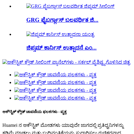
GRG ಫೈಬರ್ಗ್ಲಾಸ್ ಬಲವರ್ಧಿತ ಜಿ...
ಜಿಪ್ಸಮ್ ಕಾರ್ನಿಸ್ ಉತ್ಪಾದನೆ ಎಂ...
ಅಕೌಸ್ಟಿಕ್ ಕ್ಲೌಡ್ ಚಾವಣಿಯ ಫಲಕಗಳು - ವೃತ್ತ
Huamei ನ ಅಕೌಸ್ಟಿಕ್ ಮೋಡಗಳು ಯಾವುದೇ ಜಾಗದಲ್ಲಿ ಪ್ರತಿಧ್ವನಿಗಳನ್ನು
ಕಡಿಮೆ ಮಾಡಲು ಮತ್ತು ಬುದ್ಧಿವಂತಿಕೆಯನ್ನು ಸುಧಾರಿಸಲು ರುಚಿಕರವಾದ