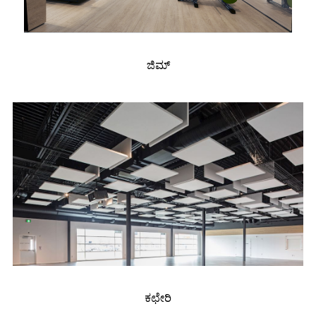
ಜಿಮ್
ಕಛೇರಿ