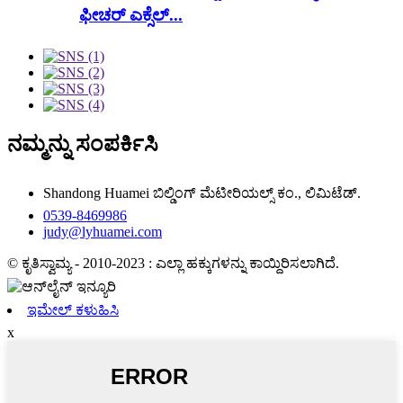
ಫೀಚರ್ ಎಕ್ಸೆಲ್...
ನಮ್ಮನ್ನು ಸಂಪರ್ಕಿಸಿ
Shandong Huamei ಬಿಲ್ಡಿಂಗ್ ಮೆಟೀರಿಯಲ್ಸ್ ಕಂ., ಲಿಮಿಟೆಡ್.
0539-8469986
judy@lyhuamei.com
© ಕೃತಿಸ್ವಾಮ್ಯ - 2010-2023 : ಎಲ್ಲಾ ಹಕ್ಕುಗಳನ್ನು ಕಾಯ್ದಿರಿಸಲಾಗಿದೆ.
ಇಮೇಲ್ ಕಳುಹಿಸಿ
x