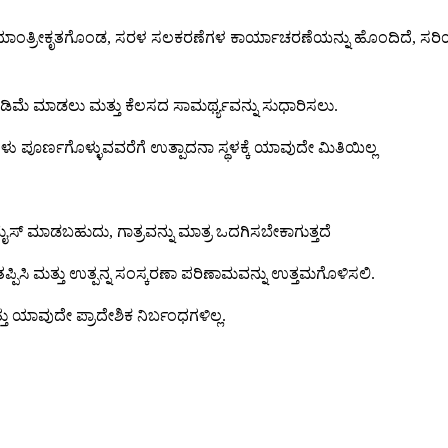
ಟ್ಟದ ಯಾಂತ್ರೀಕೃತಗೊಂಡ, ಸರಳ ಸಲಕರಣೆಗಳ ಕಾರ್ಯಾಚರಣೆಯನ್ನು ಹೊಂದಿದೆ, ಸ
 ಕಡಿಮೆ ಮಾಡಲು ಮತ್ತು ಕೆಲಸದ ಸಾಮರ್ಥ್ಯವನ್ನು ಸುಧಾರಿಸಲು.
ಳು ಪೂರ್ಣಗೊಳ್ಳುವವರೆಗೆ ಉತ್ಪಾದನಾ ಸ್ಥಳಕ್ಕೆ ಯಾವುದೇ ಮಿತಿಯಿಲ್ಲ
್ಟಮೈಸ್ ಮಾಡಬಹುದು, ಗಾತ್ರವನ್ನು ಮಾತ್ರ ಒದಗಿಸಬೇಕಾಗುತ್ತದೆ
ು ತಪ್ಪಿಸಿ ಮತ್ತು ಉತ್ಪನ್ನ ಸಂಸ್ಕರಣಾ ಪರಿಣಾಮವನ್ನು ಉತ್ತಮಗೊಳಿಸಲಿ.
ಯಾವುದೇ ಪ್ರಾದೇಶಿಕ ನಿರ್ಬಂಧಗಳಿಲ್ಲ.