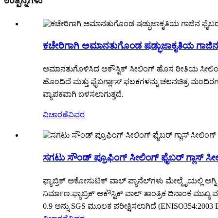
ಉತ್ಪನ್ನಗಳು
ಕಚೇರಿಗಾಗಿ ಅಮಾನತುಗೊಂಡ ಷಡ್ಭುಜಾಕೃತಿಯ ಗಾಜಿನ ಫ
ಅಮಾನತುಗೊಳಿಸಿದ ಅಕೌಸ್ಟಿಕ್ ಸೀಲಿಂಗ್ ಹೊಸ ರೀತಿಯ ಸೀಲಿಂಗ್ 
ಹೊಂದಿದೆ ಮತ್ತು ಫೈಬರ್ಗ್ಲಾಸ್ ಫಲಕಗಳನ್ನು ಚಲನಚಿತ್ರ ಮಂದಿರಗಳ
ವ್ಯಾಪಕವಾಗಿ ಬಳಸಲಾಗುತ್ತದೆ.
ವಿಚಾರಣೆ
ವಿವರ
ಸಗಟು ಸೌಂಡ್ ಪ್ರೂಫಿಂಗ್ ಸೀಲಿಂಗ್ ಫೈಬರ್ ಗ್ಲಾಸ್ ಸೀಲಿಂಗ
ಫ್ಯಾಬ್ರಿಕ್ ಅಕೋಸುಟಿಕ್ ವಾಲ್ ಪ್ಯಾನೆಲ್‌ಗಳು ಮೇಲ್ಮೈಯಲ್ಲಿ ಅ
ನಿರ್ಮಾಣ.ಫ್ಯಾಬ್ರಿಕ್ ಅಕೌಸ್ಟಿಕ್ ವಾಲ್ ತಾಂತ್ರಿಕ ದಿನಾಂಕ ಮುಖ್ಯ
0.9 ಅನ್ನು SGS ಮೂಲಕ ಪರೀಕ್ಷಿಸಲಾಗಿದೆ (ENISO354:2003 E