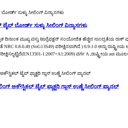
್ ಟೈಲ್ ಬೋರ್ಡ್ ಸುಳ್ಳು ಸೀಲಿಂಗ್ ವಿನ್ಯಾಸಗಳು
ಿಕ ದಿನಾಂಕ ಮುಖ್ಯ ವಸ್ತು ಟಾರ್ರೆಫಕ್ಷನ್ ಸಂಯೋಜಿತ ಹೆಚ್ಚಿನ ಸಾಂದ್ರತೆಯ ರಾಕ್ 
ಕೆಯಂತೆ NRC 0.8-0.49 (SoG13S49) ಪರೀಕ್ಷಿಸಲಾಗಿದೆ ) 0.9-1.0 ಅನ್ನು ರಾಷ್ಟ್
ಕ್ಷಿಸಲ್ಪಟ್ಟಿದೆ(EN13501-1:2007+A1:2009) ವರ್ಗ A ,ರಾಷ್ಟ್ರೀಯ aut ಮೂಲಕ 
್ ಅಕೌಸ್ಟಿಕಲ್ ಟೈಲ್ ಫ್ಯಾಕ್ಟರಿ ಗ್ಲಾಸ್ ಉಣ್ಣೆ ಸೀಲಿಂಗ್ ಪ್ಯಾನಲ್