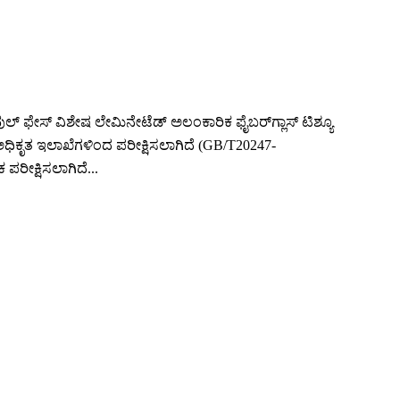
ವುಲ್ ಫೇಸ್ ವಿಶೇಷ ಲೇಮಿನೇಟೆಡ್ ಅಲಂಕಾರಿಕ ಫೈಬರ್‌ಗ್ಲಾಸ್ ಟಿಶ್ಯೂ
ರೀಯ ಅಧಿಕೃತ ಇಲಾಖೆಗಳಿಂದ ಪರೀಕ್ಷಿಸಲಾಗಿದೆ (GB/T20247-
ಪರೀಕ್ಷಿಸಲಾಗಿದೆ...